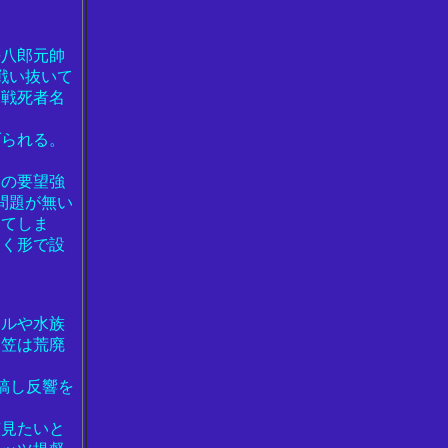
平八郎元帥
戦い抜いて
に戦死者名
げられる。
との要望強
問題が無い
めてしま
向く形で設
ールや水族
三笠は荒廃
稿し反響を
笠見たいと