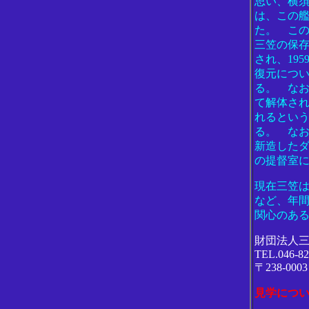
思い、横
は、この
た。 こ
三笠の保
され、19
復元につ
る。 なお
て解体さ
れるとい
る。 な
新造した
の提督室
現在三笠
など、年間
関心のあ
財団法人
TEL.046-82
〒238-0
見学につ