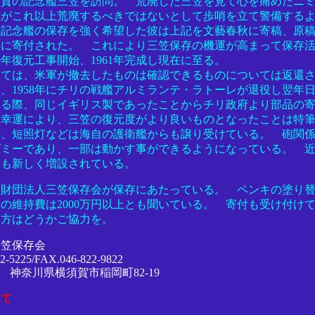
須賀の記念艦三笠を訪問。 荒廃した三笠を見て心を痛めたニ
艦がこれ以上荒廃するべきではないとして歩哨を立て警備する
の記念艦の保存を強く希望した彼は上記を文藝春秋に寄稿、原
存に寄付された。 これにより三笠保存の機運が高まって保存
59年復元工事開始、1961年完成し現在に至る。
いては、米軍が撤去したものは確認できるものについては返還
、1958年にチリの戦艦アルミランテ・ラトーレが退役し翌年
れる際、同じイギリス製であったことからチリ政府より部品の
う幸運により、三笠の復元度がより良いものとなったことは特
お、短照灯などは海自の護衛艦からも譲り受けている。 砲関
ダミーであり、一部は動かす事ができるようになっている。 
にも新しく増設されている。
は財団法人三笠保存会が保存にあたっている。 ペンキの塗り
の維持費は2000万円以上とも聞いている。 寄付も受け付け
る方はどうかご協力を。
三笠保存会
2-5225/FAX.046-822-9822
003 神奈川県横須賀市稲岡町82-19
いて