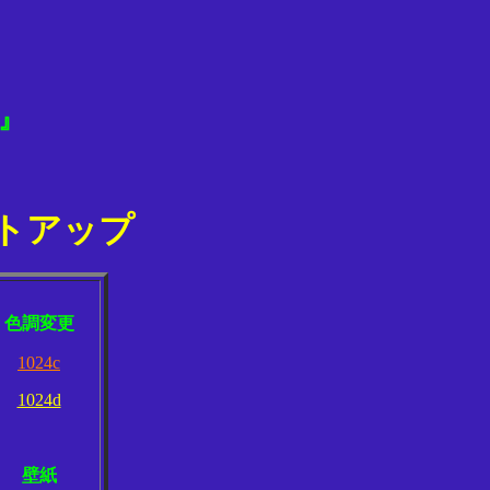
』
イトアップ
色調変更
1024c
1024d
壁紙