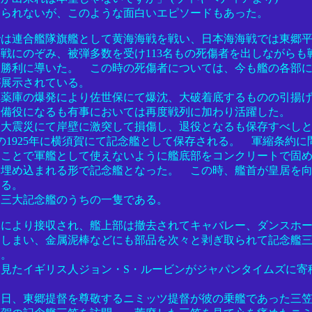
えられないが、このような面白いエピソードもあった。
では連合艦隊旗艦として黄海海戦を戦い、日本海海戦では東郷
戦にのぞみ、被弾多数を受け113名もの死傷者を出しながらも
大勝利に導いた。 この時の死傷者については、今も艦の各部
が展示されている。
弾薬庫の爆発により佐世保にて爆沈、大破着底するものの引揚
予備役になるも有事においては再度戦列に加わり活躍した。
関東大震災にて岸壁に激突して損傷し、退役となるも保存すべし
の1925年に横須賀にて記念艦として保存される。 軍縮条約に
うことで軍艦として使えないように艦底部をコンクリートで固
に埋め込まれる形で記念艦となった。 この時、艦首が皇居を
いる。
界三大記念艦のうちの一隻である。
軍により接収され、艦上部は撤去されてキャバレー、ダンスホ
てしまい、金属泥棒などにも部品を次々と剥ぎ取られて記念艦
う。
見たイギリス人ジョン・S・ルービンがジャパンタイムズに寄
9月1日、東郷提督を尊敬するニミッツ提督が彼の乗艦であった三