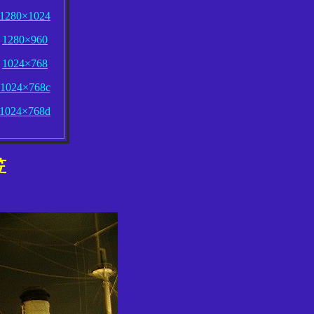
1280×1024
1280×960
1024×768
1024×768c
1024×768d
笠