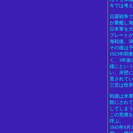
今では考
日露戦争
が乗艦し海
日本軍を
プレート
海戦後、
その後は
1923年
く、3年後
様にとい
い、岸壁
置されて
三笠は世
戦後は米
館にされ
してしま
この荒廃を
呼ぶ。
1945年