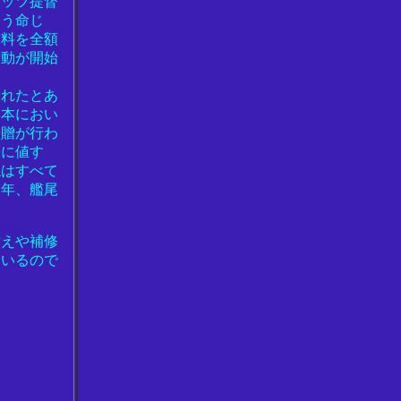
ミッツ提督
よう命じ
稿料を全額
活動が開始
されたとあ
日本におい
寄贈が行わ
筆に値す
係はすべて
近年、艦尾
替えや補修
ているので