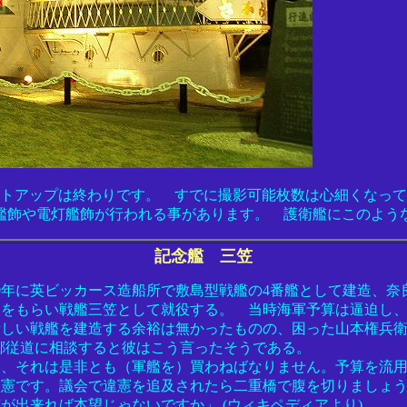
イトアップは終わりです。 すでに撮影可能枚数は心細くなっ
艦飾や電灯艦飾が行われる事があります。 護衛艦にこのよう
記念艦 三笠
00年に英ビッカース造船所で敷島型戦艦の4番艦として建造、奈
名をもらい戦艦三笠として就役する。 当時海軍予算は逼迫し
しい戦艦を建造する余裕は無かったものの、困った山本権兵衛
郷従道に相談すると彼はこう言ったそうである。
ん、それは是非とも（軍艦を）買わねばなりません。予算を流
憲です。議会で違憲を追及されたら二重橋で腹を切りましょう
が出来れば本望じゃないですか」 (ウィキペディアより)