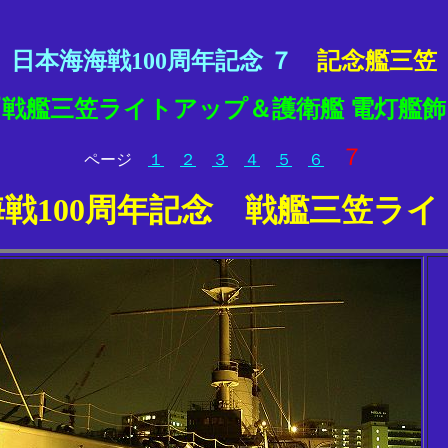
日本海海戦100周年記念 ７
記念艦三笠
『戦艦三笠ライトアップ＆護衛艦 電灯艦飾
７
ページ
１
２
３
４
５
６
戦100周年記念 戦艦三笠ラ