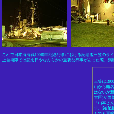
これで日本海海戦100周年記念行事における記念艦三笠のラ
上自衛隊では記念日やなんらかの重要な行事があった際、満
三笠は19
山から艦
はないが新
大臣)が西
「山本さ
す。勿論違
んでも軍艦