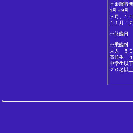
☆乗艦時間
4月～9
３月、１
１１月～
☆休艦日
☆乗艦料
大人 ５
高校生 
中学生以
２０名以