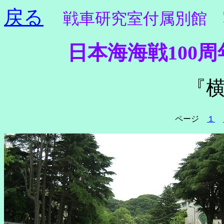
戻る
戦車研究室付属別館
日本海海戦100
『
ページ
１