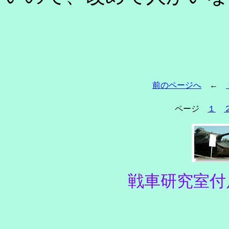
前のページへ
←
ページ
１
戦車研究室付