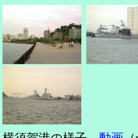
動画
横須賀港の様子
（