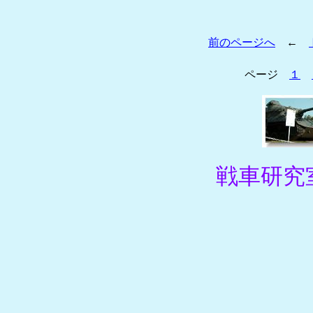
前のページへ
←
ページ
１
戦車研究