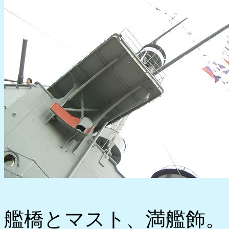
艦橋とマスト、満艦飾。