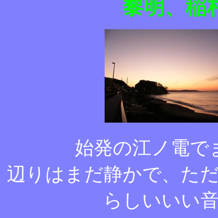
黎明、稲
始発の江ノ電で
辺りはまだ静かで、た
らしいいい