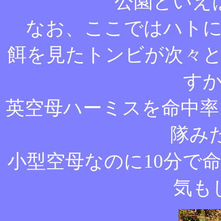
公園といえ
なお、ここではハト
餌を見たトンビが次々
す
英空母ハーミスを命中率1
隊み
小型空母なのに10分で
気も