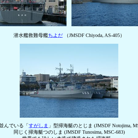
潜水艦救難母艦
ちよだ
（JMSDF Chiyoda, AS-405）
並んでいる「
すがしま
」型掃海艇のとじま (JMSDF Notojima, MS
同じく掃海艇つのしま (JMSDF Tunosima, MSC-683)