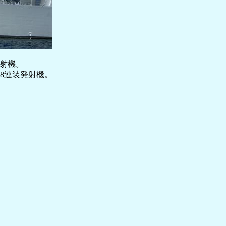
発射機。
ク8連装発射機。
。