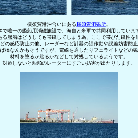
横須賀港沖合いにある
横須賀消磁所
。
本で唯一の艦船用消磁施設で、海自と米軍で共同利用していま
ある艦船はどうしても帯磁してしまう為、ここで帯びた磁性を
どの感応防止の他、レーダーなど計器の誤作動や誤差妨害防止
ば橋なんかもそうですが、電線を通したりフェライトなどの磁
材料を塗るか貼るかなどして対処しているようです。
対策しないと船舶のレーダーにすごい妨害が出たりします。