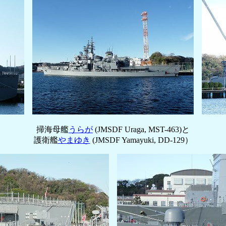
掃海母艦
うらが
(JMSDF Uraga, MST-463)と
護衛艦
やまゆき
(JMSDF Yamayuki, DD-129）