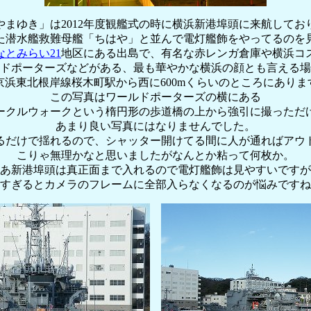
やまゆき」は2012年度観艦式の時に横浜新港埠頭に来航してお
た潜水艦救難母艦「ちはや」と並んで電灯艦飾をやってるのを
なとみらい21
地区にある出島で、有名な赤レンガ倉庫や横浜コ
ドポーターズなどがある、最も華やかな横浜の顔とも言える場
R京浜東北根岸線桜木町駅から西に600mくらいのところにありま
この写真はワールドポーターズの横にある
ークルウォークという楕円形の歩道橋の上から強引に撮っただ
あまり良い写真にはなりませんでした。
るだけで揺れるので、シャッター開けてる間に人が通ればアウ
こりゃ無理かなと思いましたがなんとか粘って何枚か。
あ新港埠頭は真正面まで入れるので電灯艦飾は見やすいですが
すぎるとカメラのフレームに全部入らなくなるのが悩みですね