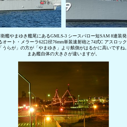
衛艦やまゆき艦尾にあるGMLS-3 シースパロー短SAM 8連装
オート・メラーラ62口径76mm単装速射砲と74式C アスロッ
「うらが」の方が「やまゆき」より舷側がはるかに高いですね
まあ艦自体の大きさが違いますが。