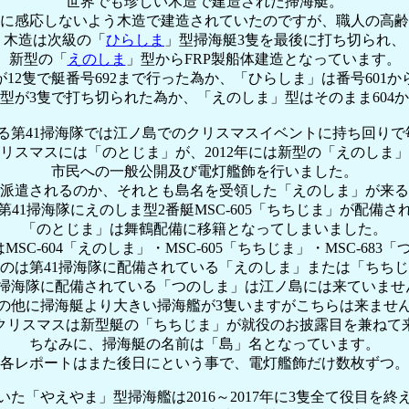
世界でも珍しい木造で建造された掃海艇。
に感応しないよう木造で建造されていたのですが、職人の高齢
木造は次級の「
ひらしま
」型掃海艇3隻を最後に打ち切られ、
新型の「
えのしま
」型からFRP製船体建造となっています。
12隻で艇番号692まで行った為か、「ひらしま」は番号601
型が3隻で打ち切られた為か、「えのしま」型はそのまま604
る第41掃海隊では江ノ島でのクリスマスイベントに持ち回りで
のクリスマスには「のとじま」が、2012年には新型の「えのしま
市民への一般公開及び電灯艦飾を行いました。
派遣されるのか、それとも島名を受領した「えのしま」が来る
第41掃海隊にえのしま型2番艇MSC-605「ちちじま」が配備さ
「のとじま」は舞鶴配備に移籍となってしまいました。
SC-604「えのしま」・MSC-605「ちちじま」・MSC-683
のは第41掃海隊に配備されている「えのしま」または「ちち
1掃海隊に配備されている「つのしま」は江ノ島には来ていませ
の他に掃海艇より大きい掃海艦が3隻いますがこちらは来ませ
年のクリスマスは新型艇の「ちちじま」が就役のお披露目を兼ねて
ちなみに、掃海艇の名前は「島」名となっています。
各レポートはまた後日にという事で、電灯艦飾だけ数枚ずつ。
た「やえやま」型掃海艦は2016～2017年に3隻全て役目を