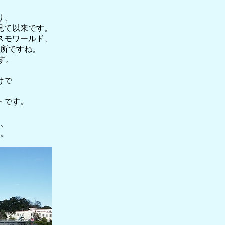
り、
見て以来です。
スモワールド、
所ですね。
す。
けで
トです。
、
。