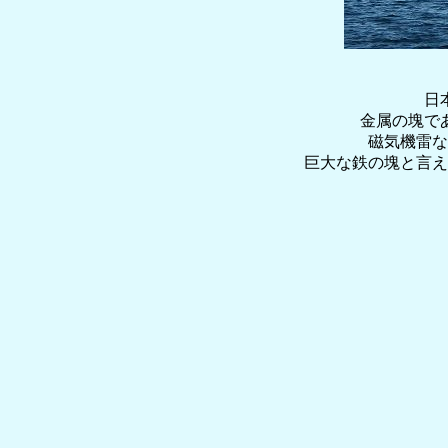
日
金属の塊で
磁気機雷な
巨大な鉄の塊と言え