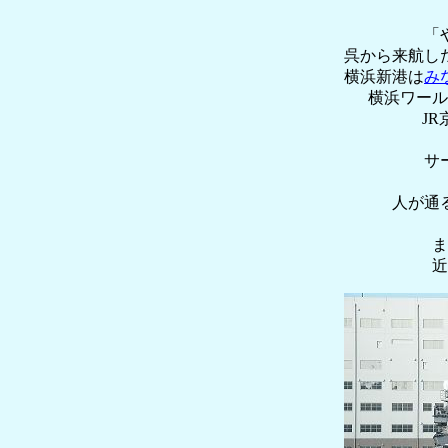
「
呉から来航し
横浜新港は
み
横浜ワール
J
サ
人が通
ま
近