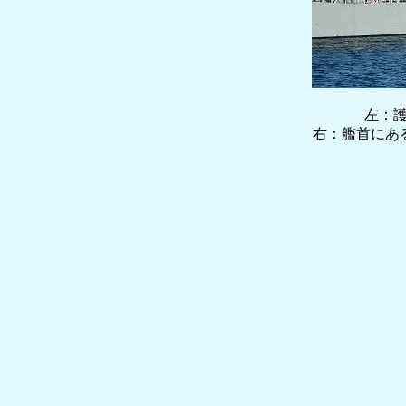
左：護
右：艦首にある