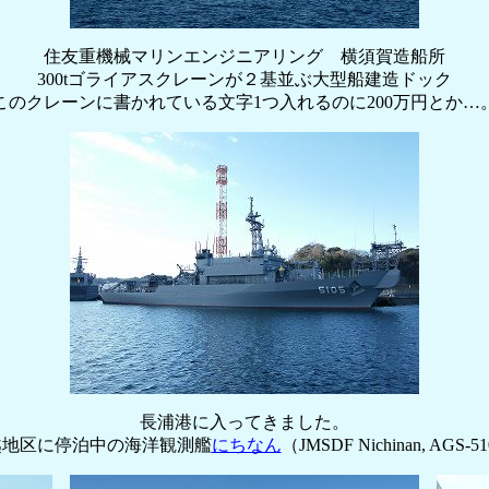
住友重機械マリンエンジニアリング 横須賀造船所
300tゴライアスクレーンが２基並ぶ大型船建造ドック
このクレーンに書かれている文字1つ入れるのに200万円とか…
長浦港に入ってきました。
越地区に停泊中の海洋観測艦
にちなん
（JMSDF Nichinan, AGS-5