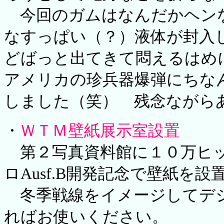
今回のガムはなんだかヘン
なすっぱい（？）液体が封入
どばっと出てきて悶えるはめ
アメリカの珍兵器爆弾にちな
しました（笑） 残念ながら
・
ＷＴＭ壁紙展示室設置
第２写真資料館に１０万ヒッ
ロAusf.B開発記念で壁紙を
冬季戦線をイメージしてデジ
ればお使いください。