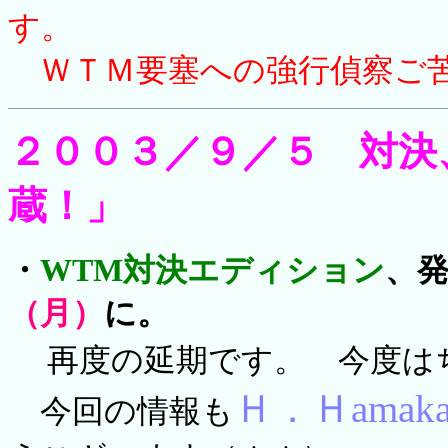
す。
ＷＴＭ要塞への強行偵察ご
２００３／９／５ 対決
蔵！」
・
WTM対決エディション
、
（月）
に
。
再度の延期です。 今度は
Ｈ．Ｈ
ama
今回の情報も