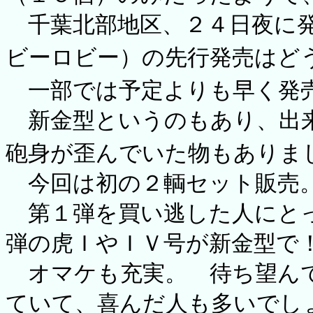
千葉北部地区、２４日夜に発
ビーロビー）の先行発売はど
一部では予定よりも早く発
新金型というのもあり、出来
砲身が歪んでいた物もありました
今回は初の２輌セット販売。
第１弾を買い逃した人にとっ
弾の虎ＩやＩＶ号が新金型で
オマケも充実。 待ち望んで
ていて、喜んだ人も多いでし