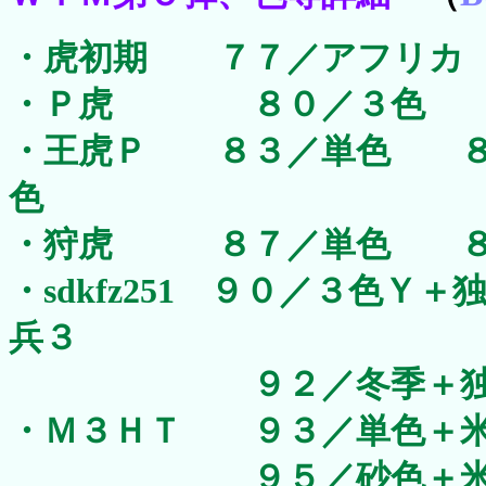
・虎初期 ７７／アフリカ
・Ｐ虎 ８０／３色 ８
・王虎Ｐ ８３／単色 ８
色
・狩虎 ８７／単色 ８
・sdkfz251 ９０／３色
兵３
９２／冬季＋独戦
・Ｍ３ＨＴ ９３／単色＋
９５／砂色＋米歩