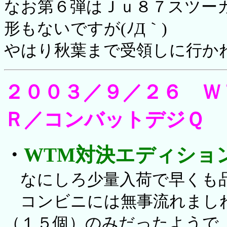
なお第６弾はＪｕ８７スツー
形もないですが(ﾉД｀)
やはり秋葉まで受領しに行か
２００３／９／２６ Ｗ
Ｒ／コンバットデジＱ
・
WTM対決エディショ
なにしろ少量入荷で早くも品
コンビニには無事流れましね
（１５個）のみだったようで