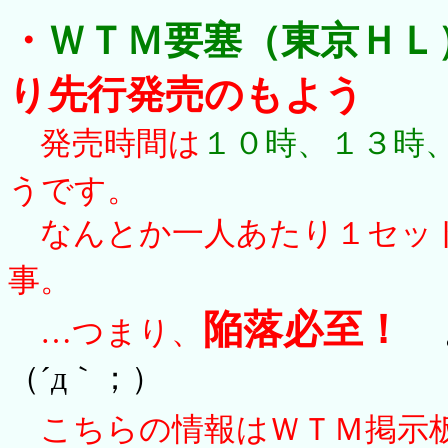
・
ＷＴＭ要塞（東京ＨＬ
り
先行発売
のもよう
発売時間は
１０時、１３時
うです。
なんとか一人あたり１セッ
事。
陥落必至！
…つまり、
（´д｀；）
こちらの情報はＷＴＭ掲示