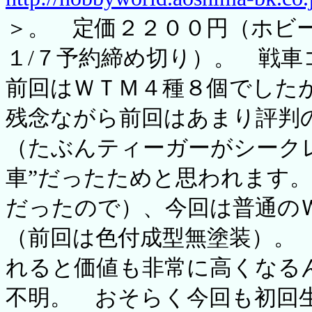
＞。 定価２２００円（ホビ
１/７予約締め切り）。 戦車
前回はＷＴＭ４種８個でした
残念ながら前回はあまり評判
（たぶんティーガーがシーク
車”だったためと思われます
だったので）、今回は普通の
（前回は色付成型無塗装）。
れると価値も非常に高くなる
不明。 おそらく今回も初回