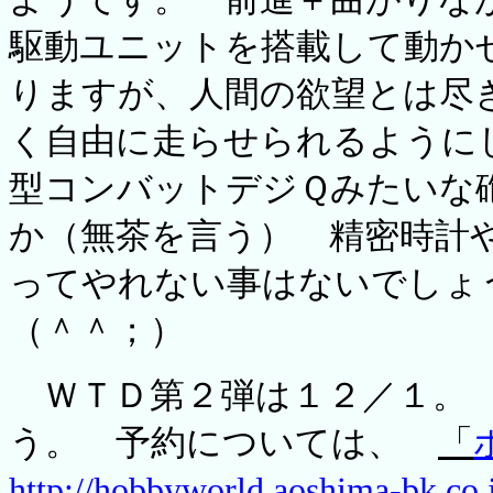
駆動ユニットを搭載して動か
りますが、人間の欲望とは尽
く自由に走らせられるように
型コンバットデジＱみたいな
か（無茶を言う） 精密時計
ってやれない事はないでしょ
（＾＾；）
ＷＴＤ第２弾は１２／１。 
う。 予約については、
「
http://hobbyworld.aoshima-bk.co.