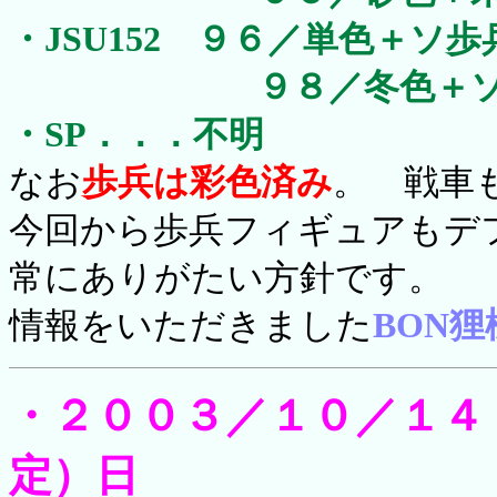
・JSU152 ９６／単色＋
９８／冬色＋ソ歩
・SP．．．不明
なお
歩兵は彩色済み
。 戦車
今回から歩兵フィギュアもデ
常にありがたい方針です。
情報をいただきました
BON狸
・２００３／１０／１４
定）日