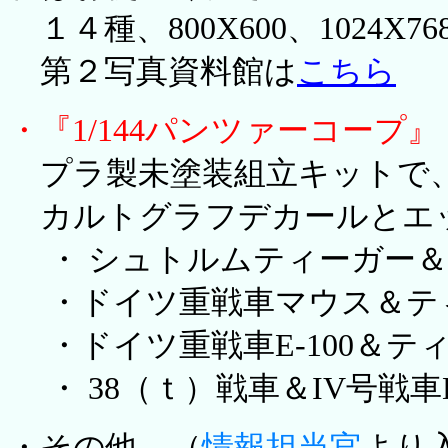
１４種、800X600、1024
第２写真資料館は
こちら
・『1/144パンツァーコープ
プラ製未塗装組立キットで、
カルトグラフデカールとエ
・ シュトルムティーガー＆
・ドイツ重戦車マウス＆ティ
・ドイツ重戦車E-100＆テ
・ 38（ｔ）戦車＆IV号戦車
・その他 （
情報担当官
より